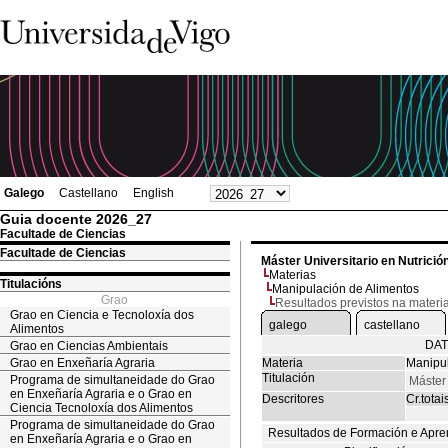
Galego
Castellano
English
Guia docente 2026_27
Facultade de Ciencias
Facultade de Ciencias
Máster Universitario en Nutrició
Materias
Titulacións
Manipulación de Alimentos
Grao
Resultados previstos na materi
Grao en Ciencia e Tecnoloxía dos
galego
castellano
Alimentos
DAT
Grao en Ciencias Ambientais
Grao en Enxeñaría Agraria
Materia
Manipul
Titulación
Programa de simultaneidade do Grao
Máster 
en Enxeñaría Agraria e o Grao en
Descritores
Cr.totai
Ciencia Tecnoloxía dos Alimentos
Programa de simultaneidade do Grao
Resultados de Formación e Apre
en Enxeñaría Agraria e o Grao en