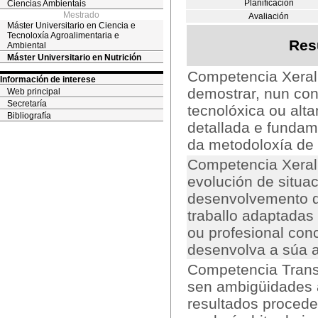
Planificación
Ciencias Ambientais
Mestrado
Avaliación
Máster Universitario en Ciencia e
Tecnoloxía Agroalimentaria e
Res
Ambiental
Máster Universitario en Nutrición
Competencia Xeral
Información de interese
demostrar, nun cont
Web principal
Secretaría
tecnolóxica ou alt
Bibliografía
detallada e fundam
da metodoloxía de 
Competencia Xeral 
evolución de situa
desenvolvemento d
traballo adaptadas 
ou profesional conc
desenvolva a súa a
Competencia Transv
sen ambigüidades a
resultados proceden