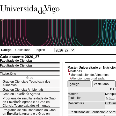
Galego
Castellano
English
Guia docente 2026_27
Facultade de Ciencias
Facultade de Ciencias
Máster Universitario en Nutrició
Materias
Titulacións
Manipulación de Alimentos
Grao
Atención personalizada
Grao en Ciencia e Tecnoloxía dos
galego
castellano
Alimentos
DAT
Grao en Ciencias Ambientais
Grao en Enxeñaría Agraria
Materia
Manipul
Titulación
Programa de simultaneidade do Grao
Máster 
en Enxeñaría Agraria e o Grao en
Descritores
Cr.totai
Ciencia Tecnoloxía dos Alimentos
Programa de simultaneidade do Grao
Resultados de Formación e Apre
en Enxeñaría Agraria e o Grao en