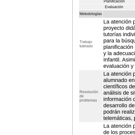
Planificación
Evaluación
Metodologías
La atención p
proyecto didá
tutorías ind
para la búsqu
Trabajo
tutelado
planificación
y la adecuac
Infantil. Asi
evaluación y 
La atención 
alumnado en 
científicos de
Resolución
análisis de s
de
información 
problemas
desarrollo de
podrán reali
telemáticas, 
La atención 
de los proces