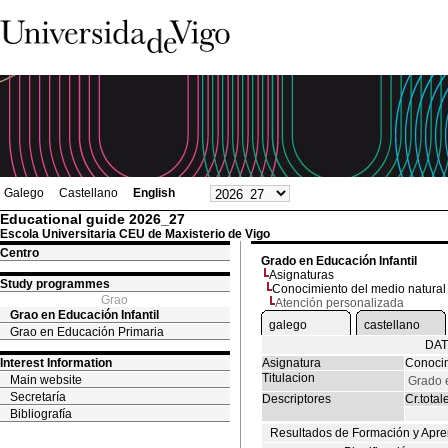
Galego
Castellano
English
Educational guide 2026_27
Escola Universitaria CEU de Maxisterio de Vigo
Centro
Grado en Educación Infantil
Asignaturas
Study programmes
Conocimiento del medio natural
Grao
Atención personalizada
Grao en Educación Infantil
galego
castellano
Grao en Educación Primaria
DAT
Interest Information
Asignatura
Conocim
Titulacion
Main website
Grado e
Secretaría
Descriptores
Cr.total
Bibliografía
Resultados de Formación y Apre