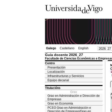
Galego
Castellano
English
Guia docente 2026_27
Facultade de Ciencias Económicas e Empresar
Centro
M
Presentación
C
Localización
Infraestructuras y Servicios
Equipo decanal
Titulacións
Grao
A
Grao en Administración e Dirección de
T
Empresas
Grao en Economía
PCEO Grao en Administración e
D
Dirección de Empresas/Grao en