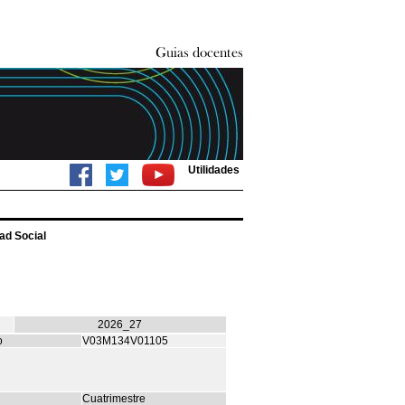
Utilidades
ad Social
2026_27
o
V03M134V01105
Cuatrimestre