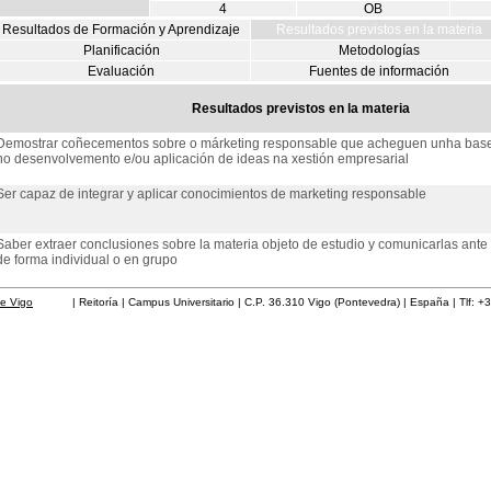
4
OB
Resultados de Formación y Aprendizaje
Resultados previstos en la materia
Planificación
Metodologías
Evaluación
Fuentes de información
Resultados previstos en la materia
Demostrar coñecementos sobre o márketing responsable que acheguen unha base p
no desenvolvemento e/ou aplicación de ideas na xestión empresarial
Ser capaz de integrar y aplicar conocimientos de marketing responsable
Saber extraer conclusiones sobre la materia objeto de estudio y comunicarlas ante 
de forma individual o en grupo
de Vigo
| Reitoría | Campus Universitario | C.P. 36.310 Vigo (Pontevedra) | España | Tlf: +