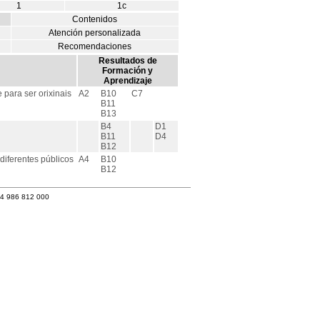
1
1c
Contenidos
Atención personalizada
Recomendaciones
Resultados de
Formación y
Aprendizaje
ara ser orixinais
A2
B10
C7
B11
B13
B4
D1
B11
D4
B12
diferentes públicos
A4
B10
B12
34 986 812 000