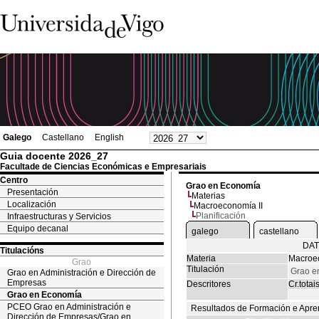
Galego
Castellano
English
Guia docente 2026_27
Facultade de Ciencias Económicas e Empresariais
Centro
Grao en Economía
Presentación
Materias
Localización
Macroeconomía II
Planificación
Infraestructuras y Servicios
Equipo decanal
galego
castellano
DAT
Titulacións
Materia
Macroec
Grao
Titulación
Grao e
Grao en Administración e Dirección de
Empresas
Descritores
Cr.totai
Grao en Economía
PCEO Grao en Administración e
Resultados de Formación e Apre
Dirección de Empresas/Grao en