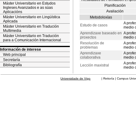
Máster Universitario en Estudos
Planificación
Ingleses Avanzados e as súas
Avaliación
Aplicacións
Máster Universitario en Lingüística
Metodoloxías
Aplicada
A profe
Estudo de casos
Máster Universitario en Tradución
medio d
Multimedia
Aprendizaxe baseado en
A profe
Máster Universitario en Tradución
proxectos
medio d
para a Comunicación Internacional
Resolución de
A profe
problemas
medio d
Información de interese
Aprendizaxe
A profe
Web principal
colaborativa
medio d
Secretaría
A profe
Bibliografía
Lección maxistral
medio d
Universidade de Vigo
| Reitoría | Campus Universit