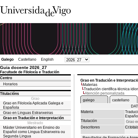
Galego
Castellano
English
Guia docente 2026_27
Facultade de Filoloxía e Tradución
Centro
Grao en Tradución e Interpretaci
Horarios
Materias
Tradución científica-técnica id
Atención personalizada
Titulacións
Grao
galego
castellano
Grao en Filoloxía Aplicada Galega e
DAT
Española
Materia
Traduci
Grao en Linguas Estranxeiras
Españo
Grao en Tradución e Interpretación
Titulación
Grao e
Mestrado
Descritores
Cr.totai
Máster Universitario en Ensino do
Español como Lingua Estranxeira ou
Segunda Lingua
Resultados de Formación e Apre