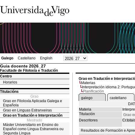
Galego
Castellano
English
Guia docente 2026_27
Facultade de Filoloxía e Tradución
Centro
Grao en Tradución e Interpretaci
Horarios
Materias
Interpretación idioma 2: Portug
Planificación
Titulacións
Grao
galego
castellano
Grao en Filoloxía Aplicada Galega e
DAT
Española
Materia
Interpr
Grao en Linguas Estranxeiras
Titulación
Grao e
Grao en Tradución e Interpretación
Mestrado
Descritores
Cr.totai
Máster Universitario en Ensino do
Español como Lingua Estranxeira ou
Resultados de Formación e Apre
Segunda Lingua