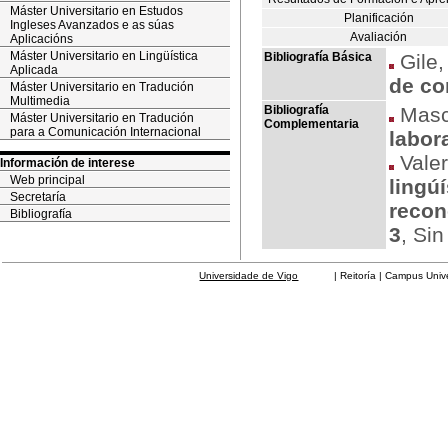
Máster Universitario en Estudos
Planificación
Ingleses Avanzados e as súas
Avaliación
Aplicacións
Máster Universitario en Lingüística
Bibliografía Básica
Gile,
Aplicada
de co
Máster Universitario en Tradución
Multimedia
Bibliografía
Mascu
Máster Universitario en Tradución
Complementaria
para a Comunicación Internacional
labor
Vale
Información de interese
Web principal
lingú
Secretaría
recon
Bibliografía
3
, Sin
Universidade de Vigo
| Reitoría | Campus Universit