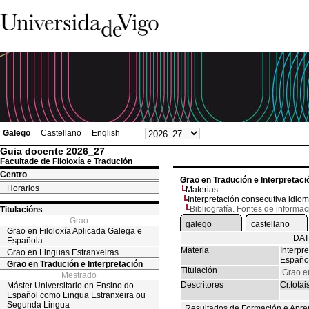
Galego
Castellano
English
Guia docente 2026_27
Facultade de Filoloxía e Tradución
Centro
Grao en Tradución e Interpretaci
Horarios
Materias
Interpretación consecutiva idio
Bibliografía. Fontes de informac
Titulacións
Grao
galego
castellano
Grao en Filoloxía Aplicada Galega e
DAT
Española
Materia
Interpr
Grao en Linguas Estranxeiras
Españo
Grao en Tradución e Interpretación
Titulación
Grao e
Mestrado
Descritores
Cr.totai
Máster Universitario en Ensino do
Español como Lingua Estranxeira ou
Segunda Lingua
Resultados de Formación e Apre