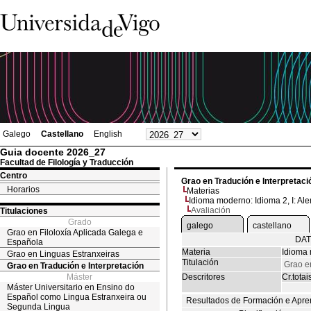
Galego
Castellano
English
Guia docente 2026_27
Facultad de Filología y Traducción
Centro
Grao en Tradución e Interpretaci
Horarios
Materias
Idioma moderno: Idioma 2, I: Al
Avaliación
Titulaciones
Grado
galego
castellano
Grao en Filoloxía Aplicada Galega e
DAT
Española
Materia
Idioma 
Grao en Linguas Estranxeiras
Titulación
Grao e
Grao en Tradución e Interpretación
Máster
Descritores
Cr.totai
Máster Universitario en Ensino do
Español como Lingua Estranxeira ou
Resultados de Formación e Apre
Segunda Lingua