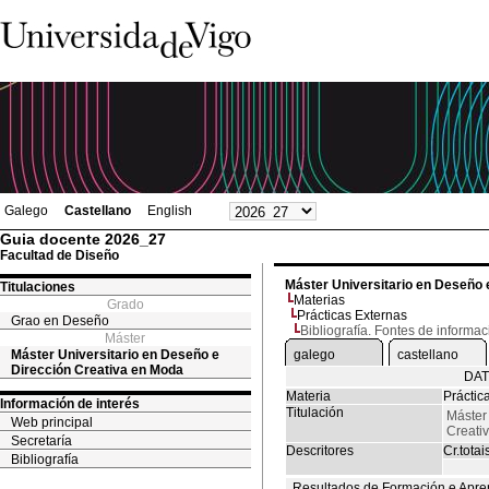
Galego
Castellano
English
Guia docente 2026_27
Facultad de Diseño
Máster Universitario en Deseño 
Titulaciones
Materias
Grado
Prácticas Externas
Grao en Deseño
Bibliografía. Fontes de informac
Máster
Máster Universitario en Deseño e
galego
castellano
Dirección Creativa en Moda
DAT
Materia
Práctic
Información de interés
Titulación
Máster
Web principal
Creati
Secretaría
Descritores
Cr.totai
Bibliografía
Resultados de Formación e Apre