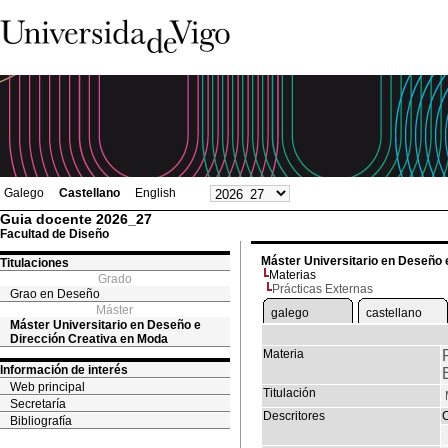
Galego
Castellano
English
Guia docente 2026_27
Facultad de Diseño
Máster Universitario en Deseño 
Titulaciones
Materias
Grado
Prácticas Externas
Grao en Deseño
Máster
galego
castellano
Máster Universitario en Deseño e
Dirección Creativa en Moda
Materia
Información de interés
Web principal
Titulación
Secretaría
Descritores
C
Bibliografía