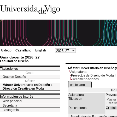
Galego
Castellano
English
Guia docente 2026_27
Facultad de Diseño
Máster Universitario en Diseño 
Titulaciones
Asignaturas
Grado
Proyectos de Diseño de Moda II
Grao en Deseño
Recomendaciones
Máster
Máster Universitario en Deseño e
castellano
Dirección Creativa en Moda
DAT
Asignatura
Proyect
Información de interés
Titulacion
Máster 
Web principal
Creati
Secretaría
Descriptores
Cr.total
Bibliografía
Resultados de Formación y Apre