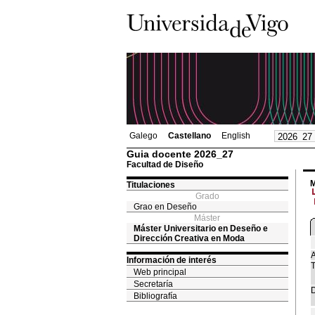
Galego
Castellano
English
Guia docente 2026_27
Facultad de Diseño
M
Titulaciones
Grado
Grao en Deseño
Máster
Máster Universitario en Deseño e
Dirección Creativa en Moda
A
Información de interés
T
Web principal
Secretaría
D
Bibliografía