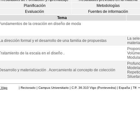
Planificación
Metodologías
Evaluación
Fuentes de información
Tema
Fundamentos de la creación en diseño de moda
La sele
La dirección formal y el desarrollo de una familia de propuestas
materia
Propor
Tratamiento de la escala en el diseño .
Volúme
Modula
Profund
Modela
Desarrollo y materialización . Acercamiento al concepto de colección
Repetic
Silueta
 Vigo
| Rectorado | Campus Universitario | C.P. 36.310 Vigo (Pontevedra) | España | Tlf: 