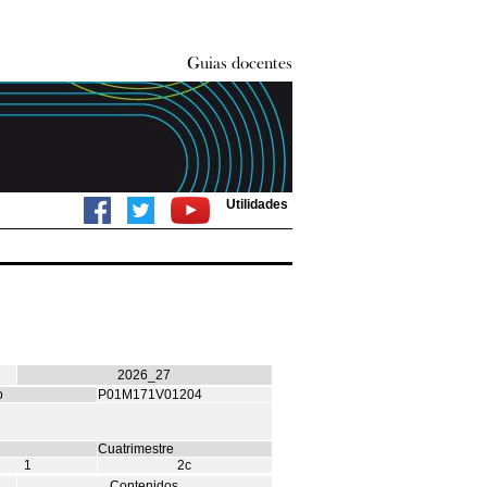
Utilidades
2026_27
o
P01M171V01204
Cuatrimestre
1
2c
Contenidos