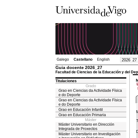
Galego
Castellano
English
Guia docente 2026_27
Facultad de Ciencias de la Educación y del Dep
M
Titulaciones
Grado
Grao en Ciencias da Actividade Física
e do Deporte
Grao en Ciencias da Actividade Física
e do Deporte
Grao en Educación Infantil
M
Grao en Educación Primaria
Máster
T
Máster Universitario en Dirección
Integrada de Proxectos
D
Máster Universitario en Investigación