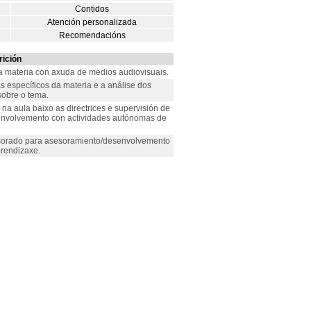
Contidos
Atención personalizada
Recomendacións
ición
da materia con axuda de medios audiovisuais.
s específicos da materia e a análise dos
sobre o tema.
a aula baixo as directrices e supervisión de
senvolvemento con actividades autónomas de
esorado para asesoramiento/desenvolvemento
prendizaxe.