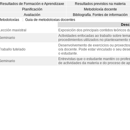
Resultados de Formación e Aprendizaxe
Resultados previstos na materia
Planificación
Metodoloxía docente
Avaliación
Bibliografía. Fontes de información
etodoloxías
::
Guia de metodoloxias docentes
Descr
Lección maxistral
Exposición dos principais contidos teóricos 
Actividades enfocadas ao traballo sobre tema
Seminario
procedimientos utilizados no plantexamento 
Desenvolvemento de exercicios ou proxectos n
Traballo tutelado
o/a docente. Pode estar vinculado o seu de
o estudante.
Entrevistas que o estudante mantén co prof
Seminario
de actividades da materia e do proceso de a