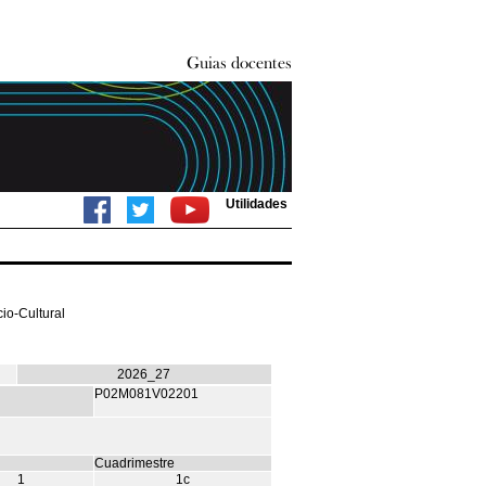
Utilidades
io-Cultural
2026_27
P02M081V02201
Cuadrimestre
1
1c