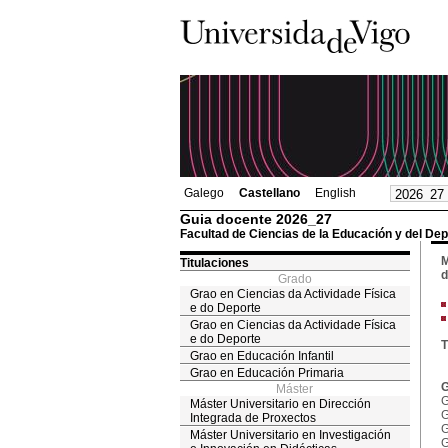
Galego
Castellano
English
Guia docente 2026_27
Facultad de Ciencias de la Educación y del Dep
M
Titulaciones
d
Grado
Grao en Ciencias da Actividade Física
e do Deporte
Grao en Ciencias da Actividade Física
e do Deporte
T
Grao en Educación Infantil
Grao en Educación Primaria
G
Máster
G
Máster Universitario en Dirección
G
Integrada de Proxectos
G
Máster Universitario en Investigación
G