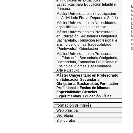
e Innovación en Didácticas
Específicas para Educación Infantil e
M
Primaria
M
Máster Universitario en Investigación
M
en Actividade Física, Deporte e Saúde
M
Máster Universitario en Necesidades
M
específicas de apoio educativo
M
I
Máster Universitario en Profesorado
M
en Educación Secundaria Obrigatoria,
I
Bacharelato, Formación Profesional e
M
Ensino de Idiomas. Especialidade
I
(Pontevedra): Orientación
Máster Universitario en Profesorado
en Educación Secundaria Obrigatoria,
Bacharelato, Formación Profesional e
Ensino de Idiomas. Especialidade:
Arte e Debuxo
Máster Universitario en Profesorado
en Educación Secundaria
Obrigatoria, Bacharelato, Formación
Profesional e Ensino de Idiomas.
Especialidade: Ciencias
Experimentais. Educación Física
Información de interés
Web principal
Secretaría
Bibliografía