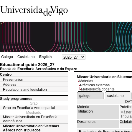
Galego
Castellano
English
Educational guide 2026_27
Escola de Enxeñaría Aeronáutica e do Espazo
Centro
Máster Universitario en Sistema
Presentation
Materias
Address
Prácticas externas
Metodoloxía docente
Regulations and legislation
galego
castellano
Study programmes
DAT
Grao
Materia
Práctic
Grao en Enxeñaría Aeroespacial
Titulación
Máster
Mestrado
Tripul
Máster Universitario en Enxeñería
Aeronáutica
Descritores
Cr.totai
Máster Universitario en Sistemas
Aéreos non Tripulados
Resultados de Formación e Apre