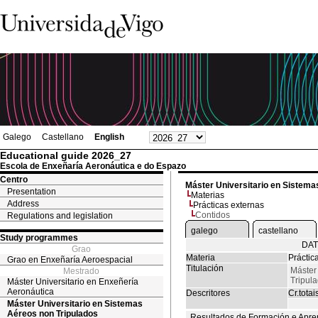
Galego
Castellano
English
Educational guide 2026_27
Escola de Enxeñaría Aeronáutica e do Espazo
Centro
Máster Universitario en Sistema
Presentation
Materias
Address
Prácticas externas
Contidos
Regulations and legislation
galego
castellano
Study programmes
DAT
Grao
Materia
Práctic
Grao en Enxeñaría Aeroespacial
Titulación
Máster
Mestrado
Tripul
Máster Universitario en Enxeñería
Aeronáutica
Descritores
Cr.totai
Máster Universitario en Sistemas
Aéreos non Tripulados
Resultados de Formación e Apre