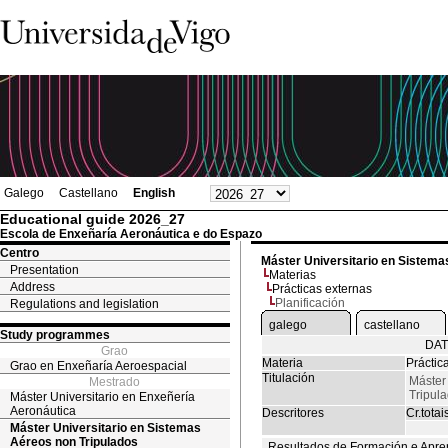
Galego
Castellano
English
Educational guide 2026_27
Escola de Enxeñaría Aeronáutica e do Espazo
Centro
Máster Universitario en Sistema
Presentation
Materias
Address
Prácticas externas
Planificación
Regulations and legislation
galego
castellano
Study programmes
DAT
Grao
Materia
Práctic
Grao en Enxeñaría Aeroespacial
Titulación
Máster
Mestrado
Tripul
Máster Universitario en Enxeñería
Aeronáutica
Descritores
Cr.totai
Máster Universitario en Sistemas
Aéreos non Tripulados
Resultados de Formación e Apre