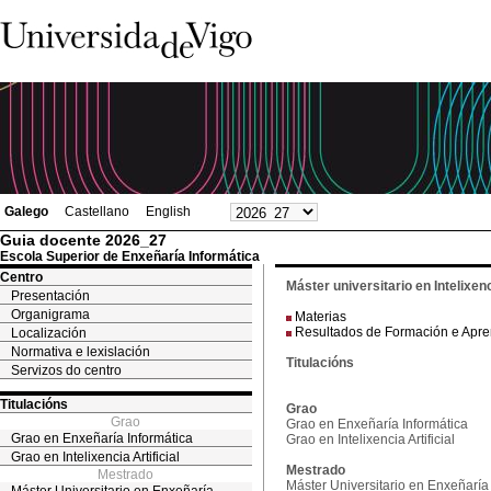
Galego
Castellano
English
Guia docente 2026_27
Escola Superior de Enxeñaría Informática
Centro
Máster universitario en Intelixenci
Presentación
Organigrama
Materias
Resultados de Formación e Apr
Localización
Normativa e lexislación
Titulacións
Servizos do centro
Titulacións
Grao
Grao
Grao en Enxeñaría Informática
Grao en Enxeñaría Informática
Grao en Intelixencia Artificial
Grao en Intelixencia Artificial
Mestrado
Mestrado
Máster Universitario en Enxeñaría