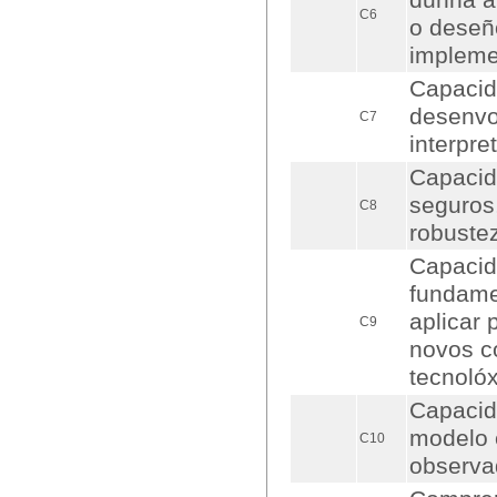
dunha ar
C6
o deseñ
implemen
Capacid
desenvo
C7
interpre
Capacid
seguros,
C8
robuste
Capacid
fundame
aplicar 
C9
novos c
tecnolóx
Capacida
modelo e
C10
observad