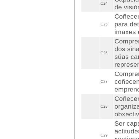
C24
de visi
Coñecem
para det
C25
imaxes 
Compren
dos sin
C26
súas ca
represe
Compren
coñecem
C27
emprend
Coñecem
organiza
C28
obxectiv
Ser cap
actitude
C29