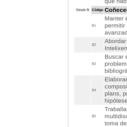
que hab
Coñece
Sinale B
Código
Manter 
permitir
B1
avanzada
Abordar
B2
Intelixen
Buscar e
problem
B3
bibliogr
Elabora
composi
B4
plans, p
hipótes
Traballa
multidis
B5
toma de