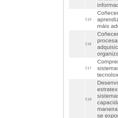
informa
Coñecem
aprendi
C15
máis ad
Coñecem
procesa
C16
adquisic
organiz
Compren
sistemas
C17
tecnolo
Desenvo
estratex
sistemas
C18
capacida
maneira
se expo