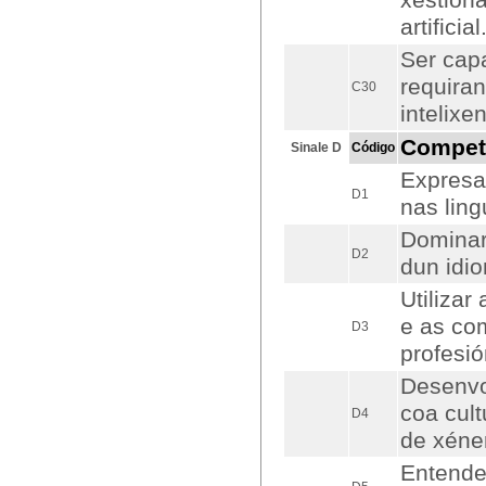
xestiona
artificial
Ser cap
requiran
C30
intelixen
Compet
Sinale D
Código
Expresar
D1
nas lin
Dominar
D2
dun idio
Utilizar
e as co
D3
profesió
Desenvo
coa cul
D4
de xéne
Entende