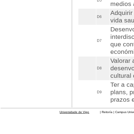
D5
medios 
Adquirir
D6
vida sa
Desenvo
interdis
D7
que con
económic
Valorar 
desenvo
D8
cultural
Ter a c
plans, p
D9
prazos 
Universidade de Vigo
| Reitoría | Campus Universit