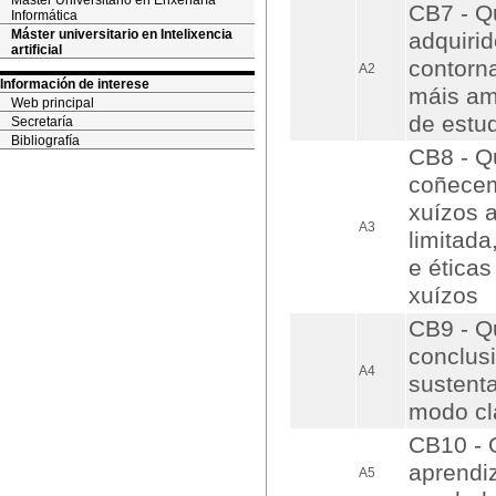
Máster Universitario en Enxeñaría
CB7 - Q
Informática
Máster universitario en Intelixencia
adquiri
artificial
contorn
A2
Información de interese
máis amp
Web principal
de estu
Secretaría
Bibliografía
CB8 - Q
coñecem
xuízos 
A3
limitada
e ética
xuízos
CB9 - Q
conclus
A4
sustent
modo cl
CB10 - 
aprendi
A5