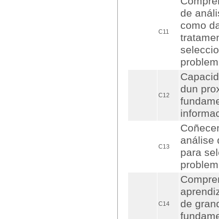
Compren
de análi
como da
C11
tratame
selecci
problem
Capacid
dun pro
C12
fundamen
informa
Coñecem
análise 
C13
para se
problem
Compren
aprendi
de gran
C14
fundamen