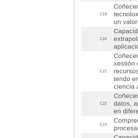
Coñecem
tecnolo
C19
un valor
Capacid
extrapo
C20
aplicaci
Coñecem
xestión 
recursos
C21
tendo e
ciencia 
Coñecem
datos, 
C22
en difer
Compren
C23
procesa
Capacid