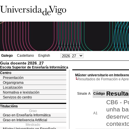
Galego
Castellano
English
Guia docente 2026_27
Escola Superior de Enxeñaría Informática
Centro
Máster universitario en Intelixenci
Presentación
Resultados de Formación e Apr
Organigrama
Localización
Resulta
Normativa e lexislación
Sinale A
Código
Servizos do centro
CB6 - P
Titulacións
unha ba
Grao
A1
Grao en Enxeñaría Informática
desenvo
Grao en Intelixencia Artificial
contexto
Mestrado