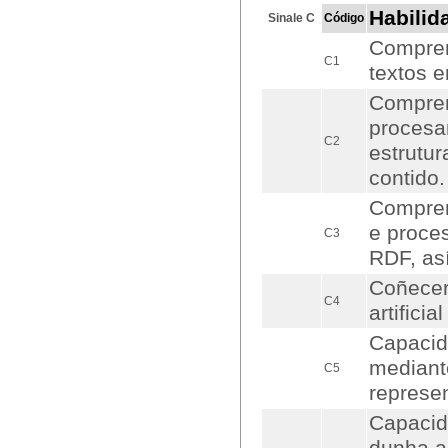
Habilid
Sinale C
Código
Compren
C1
textos e
Compren
procesa
C2
estrutur
contido.
Compren
e proce
C3
RDF, as
Coñecer
C4
artificia
Capacid
mediante
C5
represe
Capacid