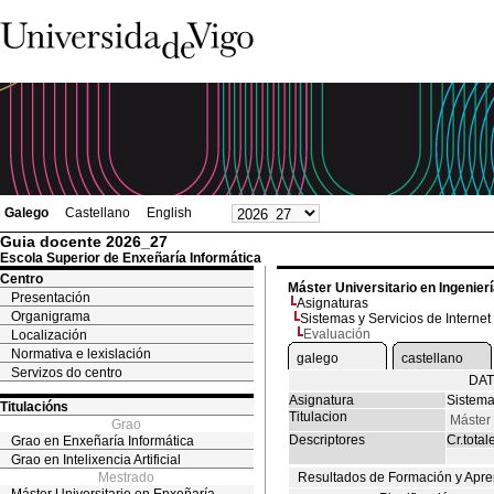
Galego
Castellano
English
Guia docente 2026_27
Escola Superior de Enxeñaría Informática
Centro
Máster Universitario en Ingenier
Presentación
Asignaturas
Organigrama
Sistemas y Servicios de Internet
Evaluación
Localización
Normativa e lexislación
galego
castellano
Servizos do centro
DAT
Asignatura
Sistema
Titulacións
Titulacion
Máster 
Grao
Descriptores
Cr.total
Grao en Enxeñaría Informática
Grao en Intelixencia Artificial
Mestrado
Resultados de Formación y Apre