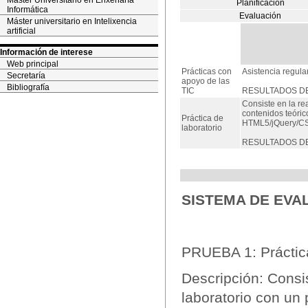
Máster Universitario en Enxeñaría
Planificación
Informática
Evaluación
Máster universitario en Intelixencia
artificial
Información de interese
Web principal
Prácticas con
Asistencia regular
Secretaría
apoyo de las
Bibliografía
TIC
RESULTADOS DE 
Consiste en la re
contenidos teóri
Práctica de
HTML5/jQuery/C
laboratorio
RESULTADOS DE 
SISTEMA DE EVA
PRUEBA 1: Práctica
Descripción: Consis
laboratorio con un