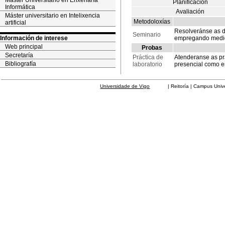
Máster Universitario en Enxeñaría
Planificación
Informática
Avaliación
Máster universitario en Intelixencia
Metodoloxías
artificial
Resolveránse as d
Seminario
Información de interese
empregando medio
Web principal
Probas
Secretaría
Práctica de
Atenderanse as prá
Bibliografía
laboratorio
presencial como 
Universidade de Vigo
| Reitoría | Campus Universit