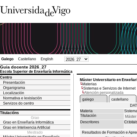
Galego
Castellano
English
Guia docente 2026_27
Escola Superior de Enxeñaría Informática
Centro
Máster Universitario en Enxeñar
Presentación
Materias
Organigrama
Sistemas e Servizos de Internet
Atención personalizada
Localización
Normativa e lexislación
galego
castellano
Servizos do centro
DAT
Materia
Sistema
Titulacións
Titulación
Máster 
Grao
Descritores
Cr.totai
Grao en Enxeñaría Informática
Grao en Intelixencia Artificial
Mestrado
Resultados de Formación e Apre