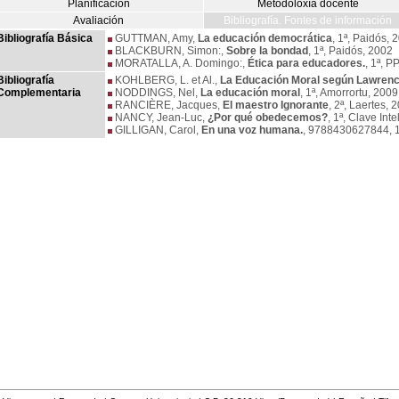
Planificación
Metodoloxía docente
Avaliación
Bibliografía. Fontes de información
Bibliografía Básica
GUTTMAN, Amy,
La educación democrática
, 1ª, Paidós, 
BLACKBURN, Simon:,
Sobre la bondad
, 1ª, Paidós, 2002
MORATALLA, A. Domingo:,
Ética para educadores.
, 1ª, P
Bibliografía
KOHLBERG, L. et Al.,
La Educación Moral según Lawrenc
Complementaria
NODDINGS, Nel,
La educación moral
, 1ª, Amorrortu, 2009
RANCIÈRE, Jacques,
El maestro Ignorante
, 2ª, Laertes, 
NANCY, Jean-Luc,
¿Por qué obedecemos?
, 1ª, Clave Int
GILLIGAN, Carol,
En una voz humana.
, 9788430627844, 1