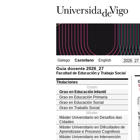
Galego
Castellano
English
Guia docente 2026_27
Facultad de Educación y Trabajo Social
G
Titulaciones
Grado
Grao en Educación Infantil
Grao en Educación Primaria
Grao en Educación Social
Grao en Traballo Social
Máster
M
Máster Universitario en Desafíos das
T
Cidades
D
Máster Universitario en Dificultades de
Aprendizaxe e Procesos Cognitivos
Máster Universitario en Intervención