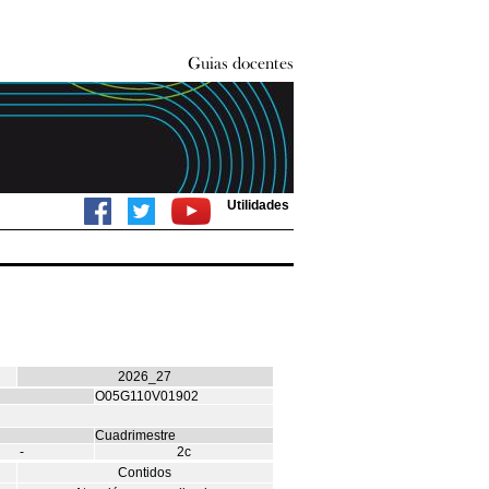
Utilidades
2026_27
O05G110V01902
Cuadrimestre
-
2c
Contidos