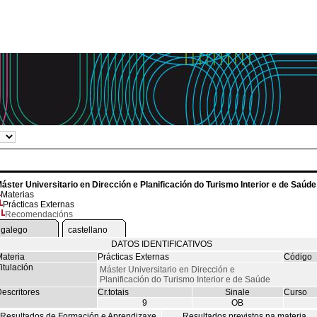
áster Universitario en Dirección e Planificación do Turismo Interior e de Saúde
Materias
Prácticas Externas
Recomendacións
galego
castellano
DATOS IDENTIFICATIVOS
ateria
Prácticas Externas
Código
itulación
Máster Universitario en Dirección e
Planificación do Turismo Interior e de Saúde
escritores
Cr.totais
Sinale
Curso
9
OB
Resultados de Formación e Aprendizaxe
Resultados previstos na materia