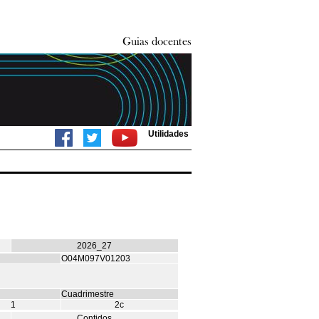
Utilidades
2026_27
O04M097V01203
Cuadrimestre
1
2c
Contidos