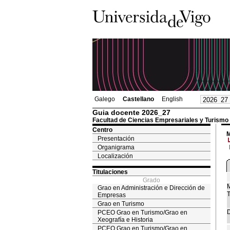
Galego
Castellano
English
Guia docente 2026_27
Facultad de Ciencias Empresariales y Turismo
Centro
M
Presentación
Organigrama
Localización
Titulaciones
Grado
M
Grao en Administración e Dirección de
T
Empresas
Grao en Turismo
D
PCEO Grao en Turismo/Grao en
Xeografía e Historia
PCEO Grao en Turismo/Grao en