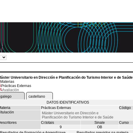
áster Universitario en Dirección e Planificación do Turismo Interior e de Saúde
Materias
Prácticas Externas
Avaliación
galego
castellano
DATOS IDENTIFICATIVOS
ateria
Prácticas Externas
Código
itulación
Máster Universitario en Dirección e
Planificación do Turismo Interior e de Saúde
escritores
Cr.totais
Sinale
Curso
9
OB
Resultados de Formación e Aprendizaxe
Resultados previstos na materia