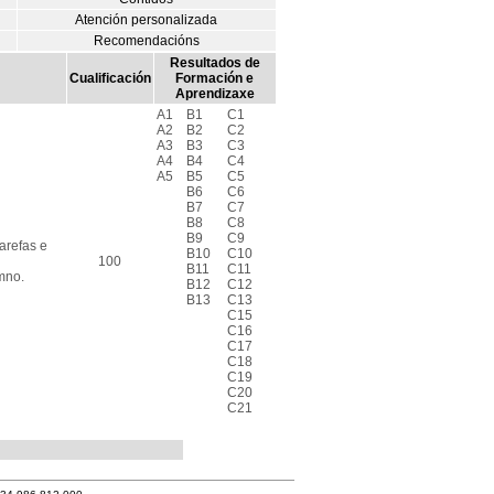
Atención personalizada
Recomendacións
Resultados de
Cualificación
Formación e
Aprendizaxe
A1
B1
C1
A2
B2
C2
A3
B3
C3
A4
B4
C4
A5
B5
C5
B6
C6
B7
C7
B8
C8
B9
C9
arefas e
B10
C10
100
B11
C11
mno.
B12
C12
B13
C13
C15
C16
C17
C18
C19
C20
C21