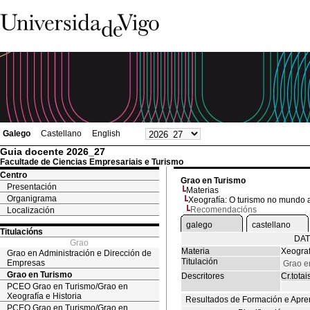
Galego
Castellano
English
Guia docente 2026_27
Facultade de Ciencias Empresariais e Turismo
Centro
Grao en Turismo
Presentación
Materias
Organigrama
Xeografía: O turismo no mundo 
Recomendacións
Localización
galego
castellano
Titulacións
DAT
Grao
Materia
Xeograf
Grao en Administración e Dirección de
Titulación
Empresas
Grao e
Grao en Turismo
Descritores
Cr.totai
PCEO Grao en Turismo/Grao en
Xeografía e Historia
Resultados de Formación e Apre
PCEO Grao en Turismo/Grao en