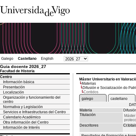
Galego
Castellano
English
Guia docente 2026_27
Facultad de Historia
Centro
Máster Universitario en Valoració
Información básica
Materias
Presentación
Difusión e Socialización do Patr
Contidos
Localización
Organización y funcionamiento del
galego
castellano
centro
DAT
Normativa y Legislación
Materia
Difusió
Servicios e Infraestructuras del Centro
Titulación
Máster 
Calendario Académico
protecc
Otra información del Centro
Descritores
Cr.totai
Información de Interés
Resultados de Formación e Apre