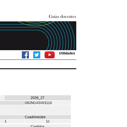
Utilidades
2026_27
O02M143V03110
Cuadrimestre
1
1c
Contidos