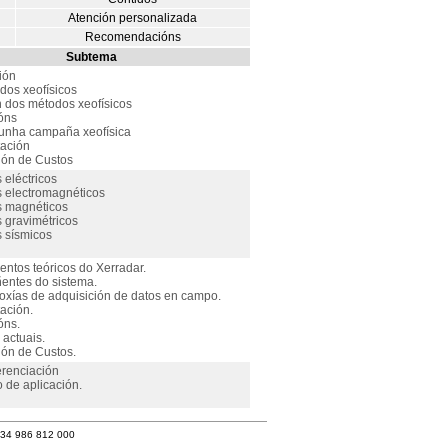
Atención personalizada
Recomendacións
Subtema
ión
dos xeofísicos
n dos métodos xeofísicos
ións
unha campaña xeofísica
tación
ión de Custos
 eléctricos
 electromagnéticos
s magnéticos
 gravimétricos
 sísmicos
ntos teóricos do Xerradar.
entes do sistema.
oxías de adquisición de datos en campo.
tación.
óns.
 actuais.
ión de Custos.
erenciación
 de aplicación.
+34 986 812 000