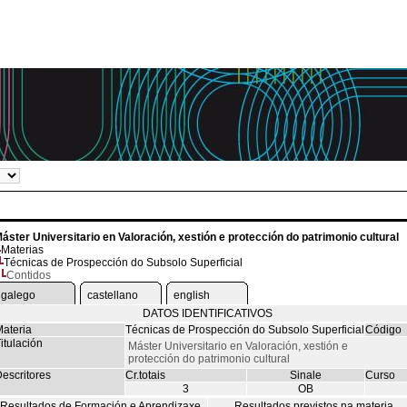
áster Universitario en Valoración, xestión e protección do patrimonio cultural
Materias
Técnicas de Prospección do Subsolo Superficial
Contidos
galego
castellano
english
DATOS IDENTIFICATIVOS
ateria
Técnicas de Prospección do Subsolo Superficial
Código
itulación
Máster Universitario en Valoración, xestión e
protección do patrimonio cultural
escritores
Cr.totais
Sinale
Curso
3
OB
Resultados de Formación e Aprendizaxe
Resultados previstos na materia