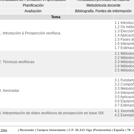
Planificación
Metodoloxía docente
Avaliación
Bibliografía. Fontes de información
Tema
1.1 Introduc
1.2 Os méto
1.3 Elecció
1. Introdución á Prospección xeofísica
1.4 Aplicac
1.5 Fases d
1.6 Interpre
1.7 Estimac
2.1 Métodos
2.2 Métodos
2. Técnicas xeofísicas
2.3 Método
2.4 Métodos
2.5 Métodos
3.1 Fundame
3.2 Compoñ
3.3 Metodol
3. Xeorradar
3.4 Interpre
3.5 Aplicaci
3.6 Equipos
3.7 Estimac
4.1 Xeorref
4. Interpretación de datos xeofísicos de prospección en base SIX
4.2 Exemplo
 Vigo
| Rectorado | Campus Universitario | C.P. 36.310 Vigo (Pontevedra) | España | Tlf: 