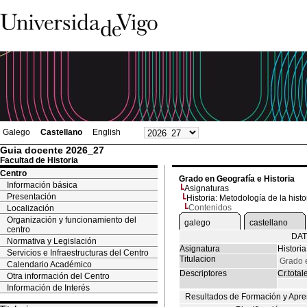
Galego
Castellano
English
Guia docente 2026_27
Facultad de Historia
Centro
Grado en Geografía e Historia
Información básica
Asignaturas
Presentación
Historia: Metodología de la histo
Contenidos
Localización
Organización y funcionamiento del
galego
castellano
centro
DAT
Normativa y Legislación
Asignatura
Historia
Servicios e Infraestructuras del Centro
Titulacion
Grado e
Calendario Académico
Descriptores
Cr.total
Otra información del Centro
Información de Interés
Resultados de Formación y Apre