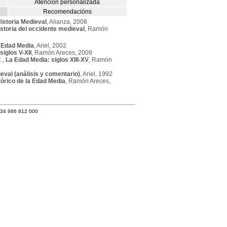
Atención personalizada
Recomendacións
istoria Medieval
, Alianza, 2008
istoria del occidente medieval
, Ramón
a Edad Media
, Ariel, 2002
iglos V-XII
, Ramón Areces, 2009
.,
La Edad Media: siglos XIII-XV
, Ramón
val (análisis y comentario)
, Ariel, 1992
tórico de la Edad Media
, Ramón Areces,
+34 986 812 000