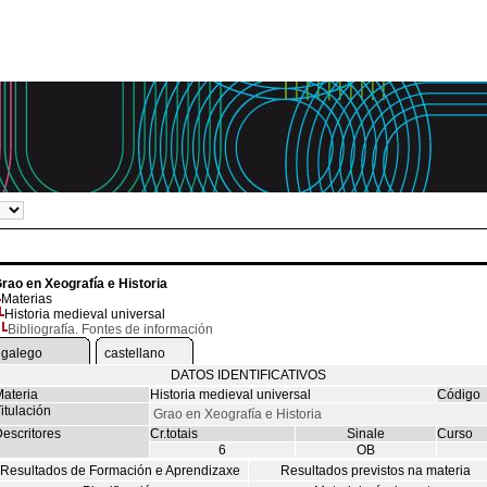
rao en Xeografía e Historia
Materias
Historia medieval universal
Bibliografía. Fontes de información
galego
castellano
DATOS IDENTIFICATIVOS
ateria
Historia medieval universal
Código
itulación
Grao en Xeografía e Historia
escritores
Cr.totais
Sinale
Curso
6
OB
Resultados de Formación e Aprendizaxe
Resultados previstos na materia