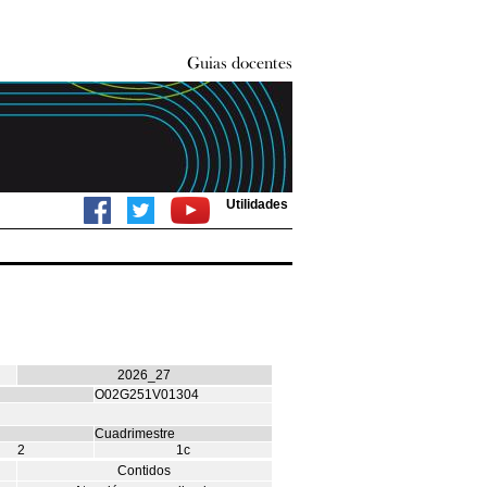
Utilidades
2026_27
O02G251V01304
Cuadrimestre
2
1c
Contidos