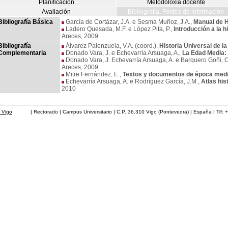
Planificación
Metodoloxía docente
Avaliación
Bibliografía. Fontes de información
Bibliografía Básica
García de Cortázar, J.A. e Sesma Muñoz, J.A.,
Manual de H
Ladero Quesada, M.F. e López Pita, P.,
Introducción a la h
Areces, 2009
Bibliografía
Álvarez Palenzuela, V.A. (coord.),
Historia Universal de l
Complementaria
Donado Vara, J. e Echevarría Arsuaga, A.,
La Edad Media: s
Donado Vara, J. Echevarría Arsuaga, A. e Barquero Goñi, C
Areces, 2009
Mitre Fernández, E.,
Textos y documentos de época medie
Echevarría Arsuaga, A. e Rodríguez García, J.M.,
Atlas his
2010
 Vigo
| Rectorado | Campus Universitario | C.P. 36.310 Vigo (Pontevedra) | España | Tlf: 