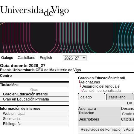
Galego
Castellano
English
Guia docente 2026_27
Escola Universitaria CEU de Maxisterio de Vigo
Centro
Grado en Educación Infantil
Asignaturas
Titulacións
Desarrollo del lenguaje
Grao
Atención personalizada
Grao en Educación Infantil
galego
castellano
Grao en Educación Primaria
DAT
Información de interese
Asignatura
Desarro
Titulacion
Web principal
Grado e
Secretaría
Descriptores
Cr.total
Bibliografía
Resultados de Formación y Apre