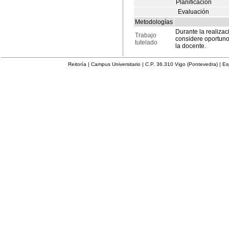
Planificación
Evaluación
Metodologías
Durante la realiza
Trabajo
considere oportunos
tutelado
la docente.
Reitoría | Campus Universitario | C.P. 36.310 Vigo (Pontevedra) | E