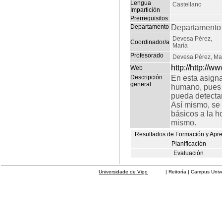
Lengua
Castellano
Impartición
Prerrequisitos
Departamento
Departamento 
Devesa Pérez,
Coordinador/a
María
Profesorado
Devesa Pérez, Ma
http://http://
Web
Descripción
En esta asigna
general
humano, pues e
pueda detectar
Así mismo, se 
básicos a la h
mismo.
Resultados de Formación y Apr
Planificación
Evaluación
Universidade de Vigo
| Reitoría | Campus Universit