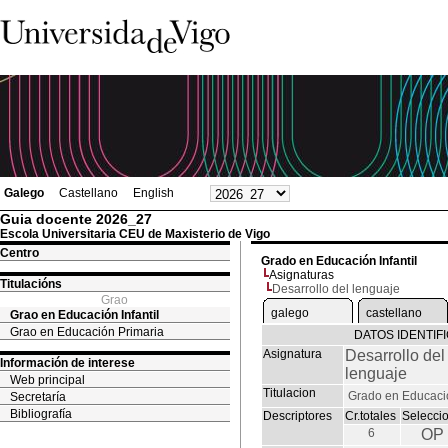
Galego
Castellano
English
Guia docente 2026_27
Escola Universitaria CEU de Maxisterio de Vigo
Centro
Grado en Educación Infantil
Asignaturas
Titulacións
Desarrollo del lenguaje
Grao
galego
castellano
Grao en Educación Infantil
Grao en Educación Primaria
DATOS IDENTIF
Asignatura
Desarrollo del
Información de interese
lenguaje
Web principal
Titulacion
Grado en Educació
Secretaría
Bibliografía
Descriptores
Cr.totales
Selecci
6
OP