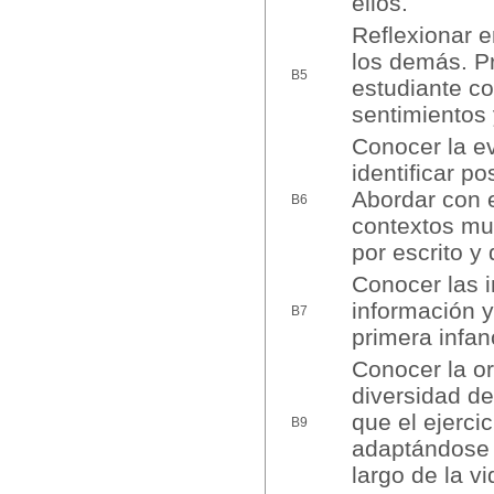
ellos.
Reflexionar e
los demás. P
B5
estudiante c
sentimientos 
Conocer la ev
identificar p
Abordar con e
B6
contextos mul
por escrito y
Conocer las i
información y 
B7
primera infan
Conocer la or
diversidad d
que el ejerci
B9
adaptándose a
largo de la vi