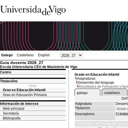
Galego
Castellano
English
Guia docente 2026_27
Escola Universitaria CEU de Maxisterio de Vigo
Centro
Grado en Educación Infantil
Asignaturas
Titulacións
Desarrollo del lenguaje
Grao
Resultados de Formación y Apr
Grao en Educación Infantil
galego
castellano
Grao en Educación Primaria
DAT
Información de interese
Asignatura
Desarro
Titulacion
Web principal
Grado e
Secretaría
Descriptores
Cr.total
Bibliografía
Resultados de Formación y Apre