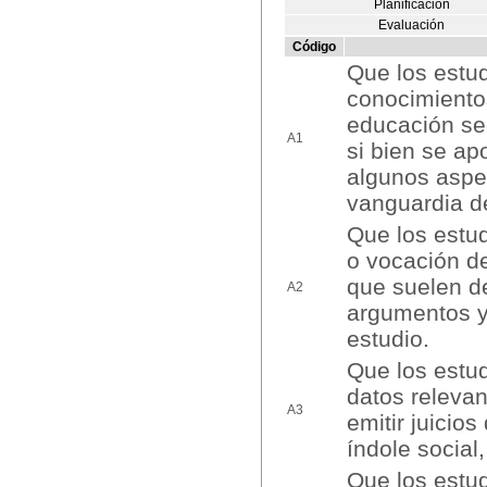
Planificación
Evaluación
Código
Que los estu
conocimientos
educación sec
A1
si bien se ap
algunos aspe
vanguardia d
Que los estud
o vocación d
que suelen d
A2
argumentos y
estudio.
Que los estud
datos relevan
A3
emitir juicio
índole social,
Que los estud