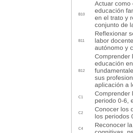
Actuar como 
educación fam
B10
en el trato y 
conjunto de l
Reflexionar s
labor docente
B11
autónomo y c
Comprender la
educación en
fundamentales
B12
sus profesio
aplicación a 
Comprender l
C1
periodo 0-6, e
Conocer los d
C2
los periodos 
Reconocer la 
C4
cognitivas, p