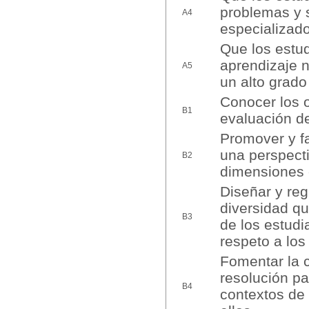
problemas y 
A4
especializado
Que los estud
aprendizaje 
A5
un alto grad
Conocer los o
B1
evaluación de
Promover y fa
una perspecti
B2
dimensiones c
Diseñar y reg
diversidad qu
B3
de los estudi
respeto a lo
Fomentar la c
resolución pa
B4
contextos de 