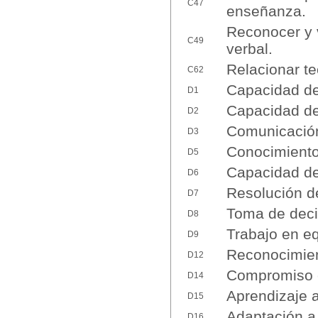
C47
enseñanza.
Reconocer y v
C49
verbal.
Relacionar teo
C62
Capacidad de 
D1
Capacidad de 
D2
Comunicación 
D3
Conocimiento
D5
Capacidad de
D6
Resolución d
D7
Toma de deci
D8
Trabajo en e
D9
Reconocimient
D12
Compromiso 
D14
Aprendizaje
D15
Adaptación a
D16