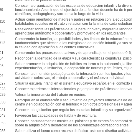
televisión en la primera infancia.
Conocer la organización de las escuelas de educación infantil y la div
B9
funcionamiento. Asumir que el ejercicio de la función docente ha de ir 
científicos, pedagógicos y sociales a lo largo de la vida.
Actuar como orientador de madres y padres en relación con la educación 
B10
habilidades sociales en el trato y relación con la familia de cada estudian
Reflexionar sobre las prácticas de aula para innovar y mejorar la labor do
B11
aprendizaje autónomo y cooperativo y promoverlo en los estudiantes.
Comprender la función, las posibilidades y los límites de la educación e
B12
fundamentales que afectan a los colegios de educación infantil y a sus 
la calidad con aplicación a los centros educativos.
C1
Comprender los procesos educativos y de aprendizaje en el periodo 0-6, en
C4
Reconocer la identidad de la etapa y sus características cognitivas, psico
Saber promover la adquisición de hábitos en torno a la autonomía, la liber
C5
experimentación, la imitación, la aceptación de normas y de límites, el ju
Conocer la dimensión pedagógica de la interacción con los iguales y los 
C6
actividades colectivas, el trabajo cooperativo y el esfuerzo individual.
C27
Situar la escuela infantil en el sistema educativo español, en el contexto 
C28
Conocer experiencias internacionales y ejemplos de prácticas de innovad
C29
Valorar la importancia del trabajo en equipo.
Participar en la elaboración y seguimiento de proyectos educativos de ed
C30
centro y en colaboración con el territorio y con otros profesionales y agen
C31
Conocer la legislación que regula las escuelas infantiles y su organizaci
C43
Favorecer las capacidades de habla y de escritura.
Conocer los fundamentos musicales, plásticos y de expresión corporal del
C53
sobre la adquisición y desarrollo de los aprendizajes correspondientes.
C55
Saber utilizar el juego como recurso didáctico, así como diseñar activid