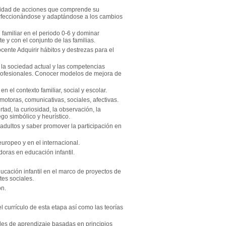
ersidad de acciones que comprende su
perfeccionándose y adaptándose a los cambios
familiar en el periodo 0-6 y dominar
te y con el conjunto de las familias.
cente Adquirir hábitos y destrezas para el
n la sociedad actual y las competencias
profesionales. Conocer modelos de mejora de
 el contexto familiar, social y escolar.
motoras, comunicativas, sociales, afectivas.
tad, la curiosidad, la observación, la
ego simbólico y heurístico.
adultos y saber promover la participación en
europeo y en el internacional.
oras en educación infantil.
ucación infantil en el marco de proyectos de
tes sociales.
ón.
 currículo de esta etapa así como las teorías
ades de aprendizaje basadas en principios