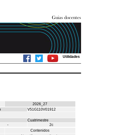
Utilidades
2026_27
o
V51G110V01912
Cuatrimestre
-
2c
Contenidos