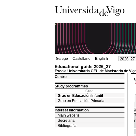
Galego
Castellano
English
Educational guide 2026_27
Escola Universitaria CEU de Maxisterio de Vig
Centro
G
Study programmes
Grao
Grao en Educación Infantil
Grao en Educación Primaria
Interest Information
A
T
Main website
Secretaría
D
Bibliografía