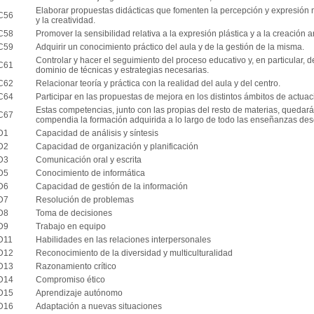
Elaborar propuestas didácticas que fomenten la percepción y expresión mu
C56
y la creatividad.
C58
Promover la sensibilidad relativa a la expresión plástica y a la creación art
C59
Adquirir un conocimiento práctico del aula y de la gestión de la misma.
Controlar y hacer el seguimiento del proceso educativo y, en particular,
C61
dominio de técnicas y estrategias necesarias.
C62
Relacionar teoría y práctica con la realidad del aula y del centro.
C64
Participar en las propuestas de mejora en los distintos ámbitos de actua
Estas competencias, junto con las propias del resto de materias, quedará
C67
compendia la formación adquirida a lo largo de todo las enseñanzas desc
D1
Capacidad de análisis y síntesis
D2
Capacidad de organización y planificación
D3
Comunicación oral y escrita
D5
Conocimiento de informática
D6
Capacidad de gestión de la información
D7
Resolución de problemas
D8
Toma de decisiones
D9
Trabajo en equipo
D11
Habilidades en las relaciones interpersonales
D12
Reconocimiento de la diversidad y multiculturalidad
D13
Razonamiento crítico
D14
Compromiso ético
D15
Aprendizaje autónomo
D16
Adaptación a nuevas situaciones