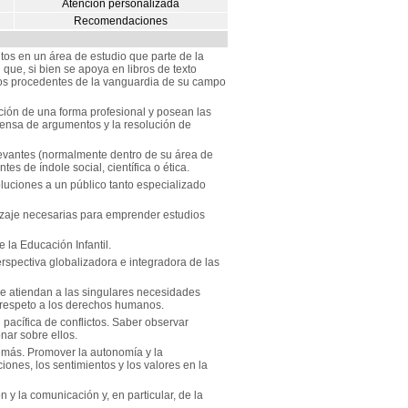
Atención personalizada
Recomendaciones
s en un área de estudio que parte de la
que, si bien se apoya en libros de texto
os procedentes de la vanguardia de su campo
ción de una forma profesional y posean las
ensa de argumentos y la resolución de
elevantes (normalmente dentro de su área de
es de índole social, científica o ética.
luciones a un público tanto especializado
izaje necesarias para emprender estudios
 la Educación Infantil.
erspectiva globalizadora e integradora de las
ue atiendan a las singulares necesidades
l respeto a los derechos humanos.
 pacífica de conflictos. Saber observar
nar sobre ellos.
emás. Promover la autonomía y la
ones, los sentimientos y los valores en la
 y la comunicación y, en particular, de la