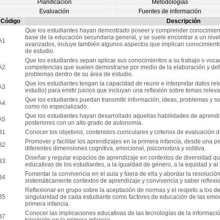
Planificación
Metodologías
Evaluación
Fuentes de información
Código
Descripción
Que los estudiantes hayan demostrado poseer y comprender conocimiento
base de la educación secundaria general, y se suele encontrar a un nivel 
A1
avanzados, incluye también algunos aspectos que implican conocimient
de estudio.
Que los estudiantes sepan aplicar sus conocimientos a su trabajo o voca
A2
competencias que suelen demostrarse por medio de la elaboración y def
problemas dentro de su área de estudio.
Que los estudiantes tengan la capacidad de reunir e interpretar datos r
A3
estudio) para emitir juicios que incluyan una reflexión sobre temas relevant
Que los estudiantes puedan transmitir información, ideas, problemas y so
A4
como no especializado.
Que los estudiantes hayan desarrollado aquellas habilidades de aprend
A5
posteriores con un alto grado de autonomía.
B1
Conocer los objetivos, contenidos curriculares y criterios de evaluación de
Promover y facilitar los aprendizajes en la primera infancia, desde una p
B2
diferentes dimensiones cognitiva, emocional, psicomotora y volitiva.
Diseñar y regular espacios de aprendizaje en contextos de diversidad q
B3
educativas de los estudiantes, a la igualdad de género, a la equidad y a
Fomentar la convivencia en el aula y fuera de ella y abordar la resolución
B4
sistemáticamente contextos de aprendizaje y convivencia y saber reflexio
Reflexionar en grupo sobre la aceptación de normas y el respeto a los d
B5
singularidad de cada estudiante como factores de educación de las emoci
primera infancia.
Conocer las implicaciones educativas de las tecnologías de la información
B7