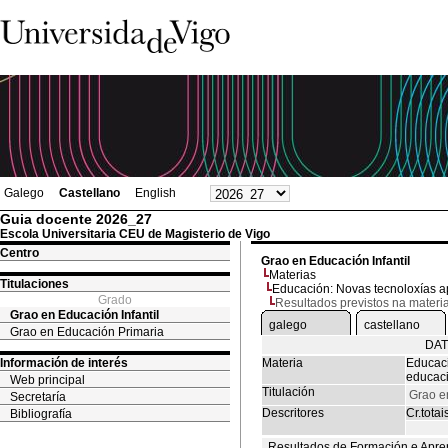
Galego
Castellano
English
Guia docente 2026_27
Escola Universitaria CEU de Magisterio de Vigo
Centro
Grao en Educación Infantil
Materias
Titulaciones
Educación: Novas tecnoloxías ap
Grado
Resultados previstos na materi
Grao en Educación Infantil
galego
castellano
Grao en Educación Primaria
DAT
Información de interés
Materia
Educaci
educaci
Web principal
Titulación
Grao en
Secretaría
Descritores
Cr.totai
Bibliografía
Resultados de Formación e Apre