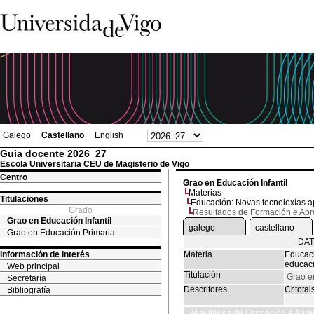
Galego
Castellano
English
Guia docente 2026_27
Escola Universitaria CEU de Magisterio de Vigo
Centro
Grao en Educación Infantil
Materias
Titulaciones
Educación: Novas tecnoloxías ap
Grado
Resultados de Formación e Ap
Grao en Educación Infantil
galego
castellano
Grao en Educación Primaria
DAT
Información de interés
Materia
Educaci
educaci
Web principal
Titulación
Grao en
Secretaría
Descritores
Cr.totai
Bibliografía
Resultados de Formación e Apre