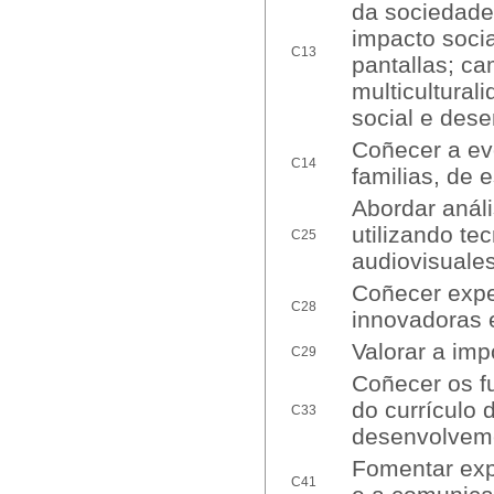
da sociedade 
impacto socia
C13
pantallas; ca
multiculturali
social e des
Coñecer a evo
C14
familias, de 
Abordar anál
utilizando te
C25
audiovisuales
Coñecer expe
C28
innovadoras e
Valorar a imp
C29
Coñecer os f
do currículo 
C33
desenvolveme
Fomentar expe
C41