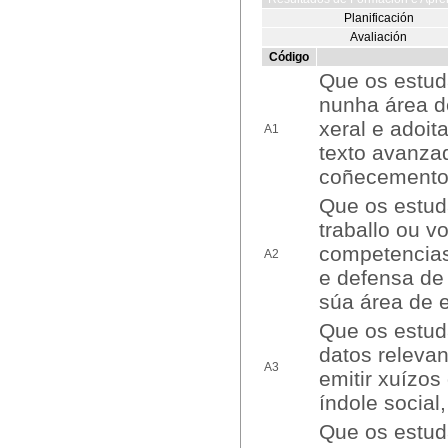
Planificación
Avaliación
Código
Que os estud
nunha área d
xeral e adoit
A1
texto avanza
coñecementos
Que os estud
traballo ou 
competencias
A2
e defensa de
súa área de 
Que os estuda
datos releva
A3
emitir xuízos
índole social,
Que os estuda