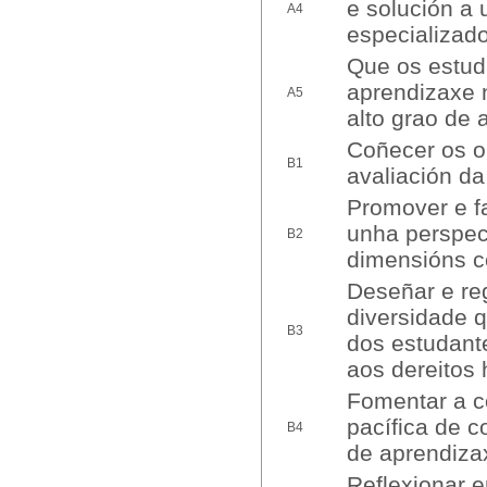
e solución a 
A4
especializado
Que os estud
aprendizaxe 
A5
alto grao de 
Coñecer os ob
B1
avaliación da
Promover e fa
unha perspect
B2
dimensións co
Deseñar e re
diversidade 
B3
dos estudant
aos dereitos
Fomentar a co
pacífica de c
B4
de aprendizax
Reflexionar 