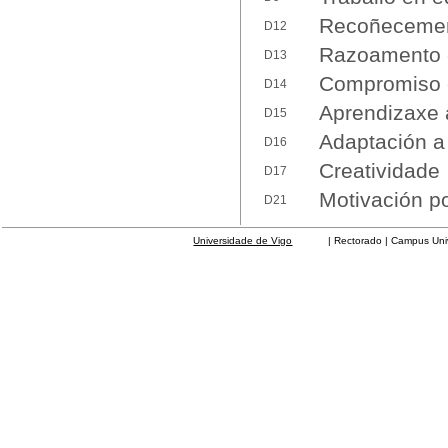
Recoñecement
D12
Razoamento c
D13
Compromiso 
D14
Aprendizaxe
D15
Adaptación a
D16
Creatividade
D17
Motivación po
D21
Universidade de Vigo
| Rectorado | Campus Universit