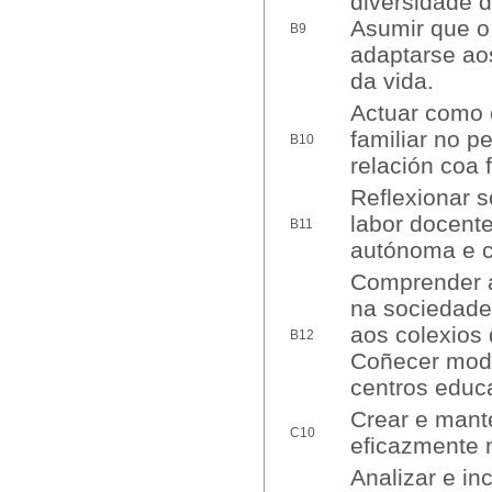
diversidade 
Asumir que o
B9
adaptarse aos
da vida.
Actuar como o
familiar no p
B10
relación coa 
Reflexionar s
labor docente
B11
autónoma e c
Comprender a 
na sociedade
aos colexios 
B12
Coñecer mode
centros educa
Crear e mante
C10
eficazmente 
Analizar e in