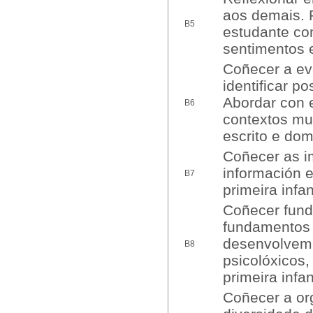
aos demais. 
B5
estudante co
sentimentos e
Coñecer a evo
identificar p
Abordar con e
B6
contextos mul
escrito e dom
Coñecer as i
información e
B7
primeira infan
Coñecer funda
fundamentos 
desenvolveme
B8
psicolóxicos,
primeira infan
Coñecer a org