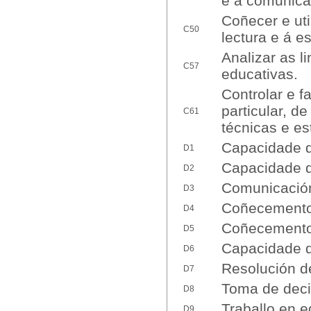
e a comunica
Coñecer e ut
C50
lectura e á es
Analizar as l
C57
educativas.
Controlar e f
particular, d
C61
técnicas e es
Capacidade d
D1
Capacidade d
D2
Comunicación 
D3
Coñecemento 
D4
Coñecemento 
D5
Capacidade d
D6
Resolución d
D7
Toma de deci
D8
Traballo en e
D9