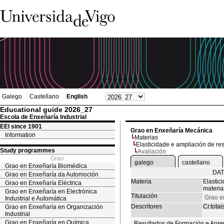
Galego
Castellano
English
Educational guide 2026_27
Escola de Enxeñaría Industrial
EEI since 1901
Grao en Enxeñaría Mecánica
Information
Materias
Elasticidade e ampliación de res
Study programmes
Avaliación
Grao
galego
castellano
Grao en Enxeñaría Biomédica
DAT
Grao en Enxeñaría da Automoción
Materia
Elastic
Grao en Enxeñaría Eléctrica
materia
Grao en Enxeñaría en Electrónica
Titulación
Grao e
Industrial e Automática
Descritores
Cr.totai
Grao en Enxeñaría en Organización
Industrial
Grao en Enxeñaría en Química
Resultados de Formación e Apre