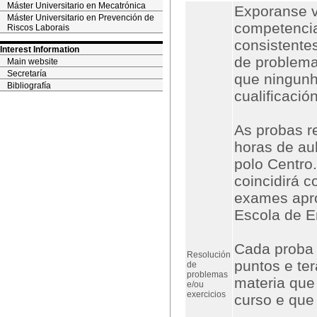
Máster Universitario en Mecatrónica
Exporanse v
Máster Universitario en Prevención de
competencia
Riscos Laborais
consistente
Interest Information
de problema
Main website
Secretaría
que ningunh
Bibliografía
cualificació
As probas r
horas de au
polo Centro
coincidirá c
exames apr
Escola de En
Cada proba 
Resolución
puntos e ter
de
problemas
materia que 
e/ou
exercicios
curso e que