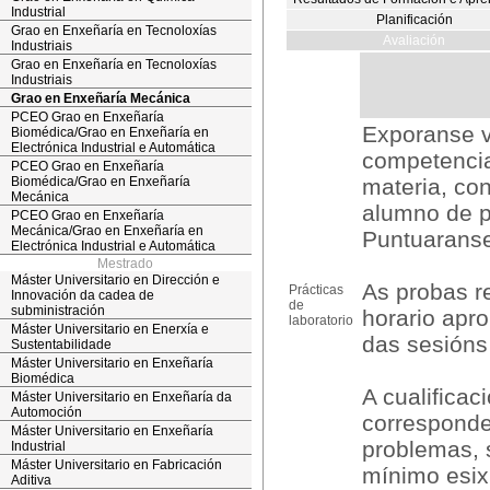
Industrial
Planificación
Grao en Enxeñaría en Tecnoloxías
Avaliación
Industriais
Grao en Enxeñaría en Tecnoloxías
Industriais
Grao en Enxeñaría Mecánica
PCEO Grao en Enxeñaría
Exporanse v
Biomédica/Grao en Enxeñaría en
Electrónica Industrial e Automática
competencia
PCEO Grao en Enxeñaría
Biomédica/Grao en Enxeñaría
materia, con
Mecánica
alumno de p
PCEO Grao en Enxeñaría
Mecánica/Grao en Enxeñaría en
Puntuaranse
Electrónica Industrial e Automática
Mestrado
Máster Universitario en Dirección e
As probas r
Prácticas
Innovación da cadea de
de
subministración
horario apro
laboratorio
Máster Universitario en Enerxía e
das sesións 
Sustentabilidade
Máster Universitario en Enxeñaría
Biomédica
A cualifica
Máster Universitario en Enxeñaría da
Automoción
corresponde
Máster Universitario en Enxeñaría
problemas, 
Industrial
Máster Universitario en Fabricación
mínimo esix
Aditiva