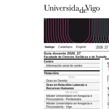
Galego
Castellano
English
Guia docente 2026_27
Facultade de Ciencias Xurídicas e do Traballo
Centro
G
Información xeral do centro
Titulacións
Grao
Grao en Dereito
Grao en Relacións Laborais e
Recursos Humanos
M
Mestrado
T
Máster Universitario en Avogacía e
Procuradoría - Pontevedra
Máster Universitario en Avogacía e
D
Procuradoría - Vigo