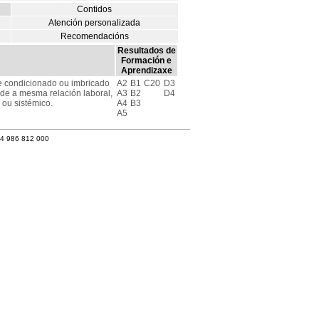
Contidos
Atención personalizada
Recomendacións
Resultados de
Formación e
Aprendizaxe
ce condicionado ou imbricado
A2
B1
C20
D3
ade a mesma relación laboral,
A3
B2
D4
 ou sistémico.
A4
B3
A5
34 986 812 000