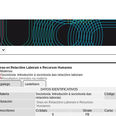
rao en Relacións Laborais e Recursos Humanos
Materias
Socioloxía: Introdución á socioloxía das relacións laborais
Resultados previstos na materia
galego
castellano
DATOS IDENTIFICATIVOS
ateria
Socioloxía: Introdución á socioloxía das
Código
relacións laborais
itulación
Grao en Relacións Laborais e Recursos
Humanos
escritores
Cr.totais
Sinale
Curso
6
FB