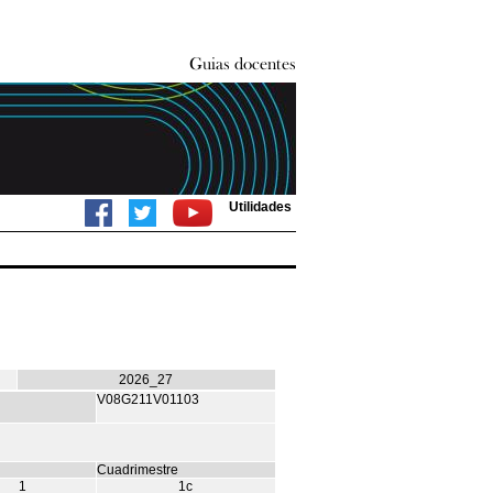
Utilidades
2026_27
V08G211V01103
Cuadrimestre
1
1c