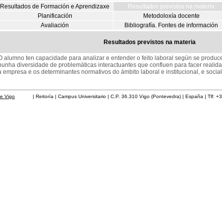
Resultados de Formación e Aprendizaxe
Resultados previstos na materia
Planificación
Metodoloxía docente
Avaliación
Bibliografía. Fontes de información
Resultados previstos na materia
O alumno ten capacidade para analizar e entender o feito laboral según se produ
nunha diversidade de problemáticas interactuantes que confluen para facer realid
a empresa e os determinantes normativos do ámbito laboral e institucional, e social
de Vigo
| Reitoría | Campus Universitario | C.P. 36.310 Vigo (Pontevedra) | España | Tlf: +