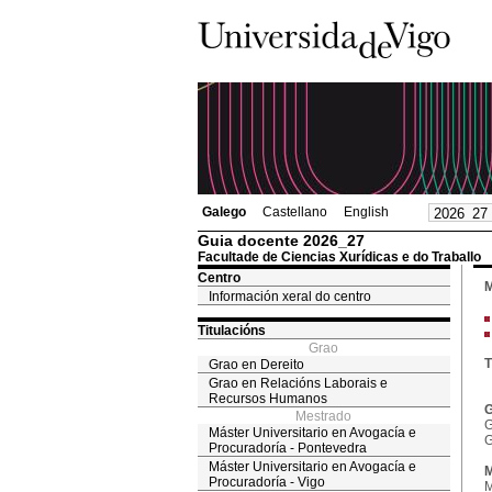
Galego
Castellano
English
Guia docente 2026_27
Facultade de Ciencias Xurídicas e do Traballo
Centro
M
Información xeral do centro
Titulacións
Grao
T
Grao en Dereito
Grao en Relacións Laborais e
Recursos Humanos
G
Mestrado
G
Máster Universitario en Avogacía e
G
Procuradoría - Pontevedra
Máster Universitario en Avogacía e
M
Procuradoría - Vigo
M