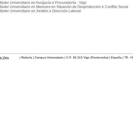
áster Universitario en Avogacía e Procuradoría - Vigo
áster Universitario en Menores en Situación de Desprotección e Conflito Social
áster Universitario en Xestión e Dirección Laboral
de Vigo
| Reitoría | Campus Universitario | C.P. 36.310 Vigo (Pontevedra) | España | Tlf: +