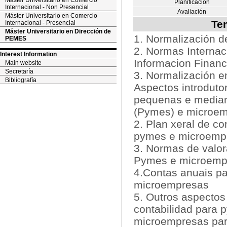
Máster Universitario en Comercio
Planificación
Internacional - Non Presencial
Avaliación
Máster Universitario en Comercio
Te
Internacional - Presencial
Máster Universitario en Dirección de
1. Normalización
PEMES
2. Normas Internac
Interest Information
Informacion Finan
Main website
Secretaría
3. Normalización e
Bibliografía
Aspectos introduto
pequenas e media
(Pymes) e microe
2. Plan xeral de co
pymes e microemp
3. Normas de valor
Pymes e microemp
4.Contas anuais p
microempresas
5. Outros aspectos
contabilidad para 
microempresas par