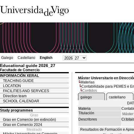
Galego
Castellano
English
Educational guide 2026_27
Facultade de Comercio
INFORMACIÓN XERAL
Máster Universitario en Direcc
TEACHING GUIDE
Materias
LOCATION
Contabilidade para PEMES e Em
Contidos
FACILITIES AND SERVICES
Direction team
galego
castellano
SCHOOL CALENDAR
DAT
Materia
Contab
Study programmes
Titulación
Máster
Grao
Descritores
Cr.totai
Grao en Comercio (en extinción)
Grao en Comercio 2024
Mestrado
Resultados de Formación e Apre