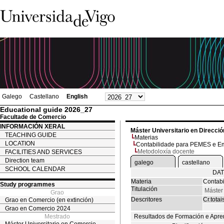
Galego
Castellano
English
Educational guide 2026_27
Facultade de Comercio
INFORMACIÓN XERAL
Máster Universitario en Direcc
TEACHING GUIDE
Materias
LOCATION
Contabilidade para PEMES e Em
Metodoloxía docente
FACILITIES AND SERVICES
Direction team
galego
castellano
SCHOOL CALENDAR
DAT
Materia
Contab
Study programmes
Titulación
Máster
Grao
Descritores
Cr.totai
Grao en Comercio (en extinción)
Grao en Comercio 2024
Mestrado
Resultados de Formación e Apre