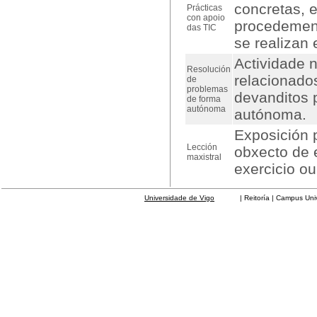
concretas, e
Prácticas
con apoio
procedement
das TIC
se realizan 
Actividade 
Resolución
relacionado
de
problemas
devanditos 
de forma
autónoma
autónoma.
Exposición p
Lección
obxecto de e
maxistral
exercicio o
Universidade de Vigo
| Reitoría | Campus Universit