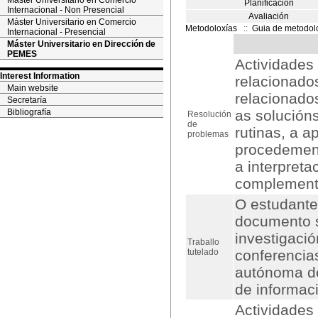
Máster Universitario en Comercio
Planificación
Internacional - Non Presencial
Avaliación
Máster Universitario en Comercio
Metodoloxías
::
Guia de metodol
Internacional - Presencial
Máster Universitario en Dirección de
PEMES
Actividades
Interest Information
relacionados
Main website
relacionado
Secretaría
Bibliografía
as solución
Resolución
de
rutinas, a a
problemas
procedement
a interpreta
complemento
O estudante,
documento s
investigaci
Traballo
tutelado
conferencia
autónoma de
de informaci
Actividades