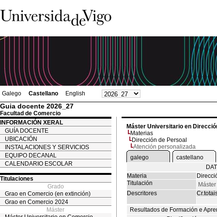
Galego
Castellano
English
Guia docente 2026_27
Facultad de Comercio
INFORMACIÓN XERAL
Máster Universitario en Direcc
GUÍA DOCENTE
Materias
UBICACIÓN
Dirección de Persoal
Atención personalizada
INSTALACIONES Y SERVICIOS
EQUIPO DECANAL
galego
castellano
CALENDARIO ESCOLAR
DAT
Materia
Direcci
Titulaciones
Titulación
Máster
Grado
Descritores
Cr.totai
Grao en Comercio (en extinción)
Grao en Comercio 2024
Máster
Resultados de Formación e Apre