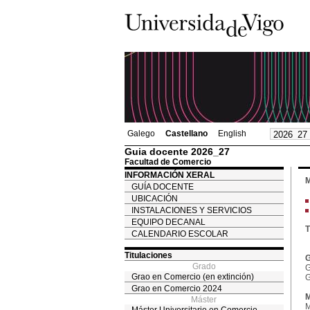
Galego
Castellano
English
Guia docente 2026_27
Facultad de Comercio
INFORMACIÓN XERAL
M
GUÍA DOCENTE
UBICACIÓN
INSTALACIONES Y SERVICIOS
EQUIPO DECANAL
T
CALENDARIO ESCOLAR
Titulaciones
G
Grado
G
Grao en Comercio (en extinción)
G
Grao en Comercio 2024
M
Máster
M