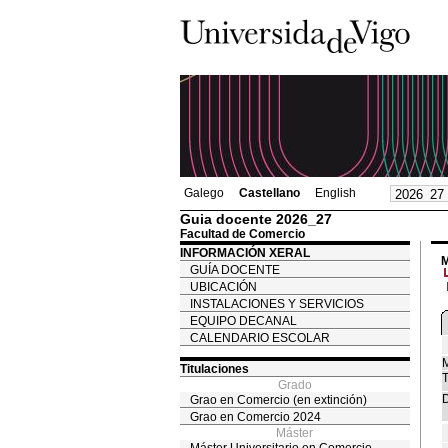
Galego
Castellano
English
Guia docente 2026_27
Facultad de Comercio
INFORMACIÓN XERAL
M
GUÍA DOCENTE
UBICACIÓN
INSTALACIONES Y SERVICIOS
EQUIPO DECANAL
CALENDARIO ESCOLAR
M
Titulaciones
T
Grado
D
Grao en Comercio (en extinción)
Grao en Comercio 2024
Máster