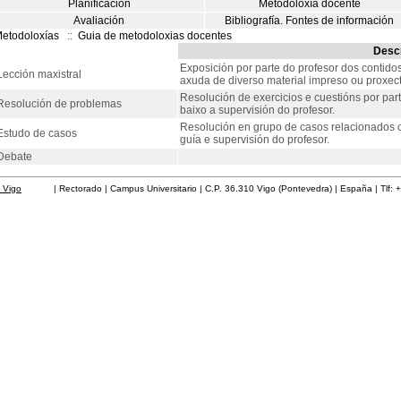
Planificación
Metodoloxía docente
Avaliación
Bibliografía. Fontes de información
etodoloxías
::
Guia de metodoloxias docentes
Descr
Exposición por parte do profesor dos contido
Lección maxistral
axuda de diverso material impreso ou proxec
Resolución de exercicios e cuestións por par
Resolución de problemas
baixo a supervisión do profesor.
Resolución en grupo de casos relacionados co
Estudo de casos
guía e supervisión do profesor.
Debate
 Vigo
| Rectorado | Campus Universitario | C.P. 36.310 Vigo (Pontevedra) | España | Tlf: 