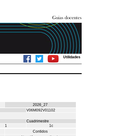
Utilidades
2026_27
V06M092V01102
Cuadrimestre
1
1c
Contidos