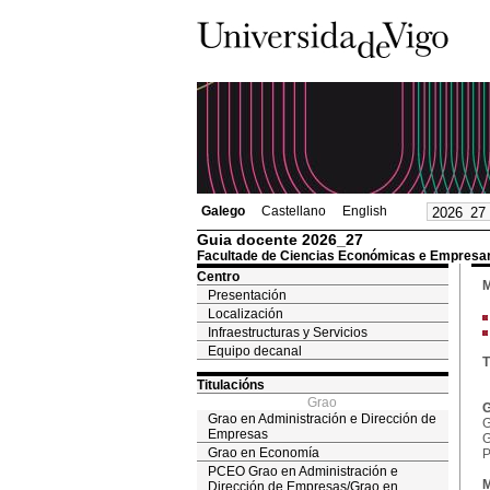
Galego
Castellano
English
Guia docente 2026_27
Facultade de Ciencias Económicas e Empresar
Centro
M
Presentación
Localización
Infraestructuras y Servicios
Equipo decanal
T
Titulacións
Grao
G
Grao en Administración e Dirección de
G
Empresas
G
Grao en Economía
P
PCEO Grao en Administración e
M
Dirección de Empresas/Grao en