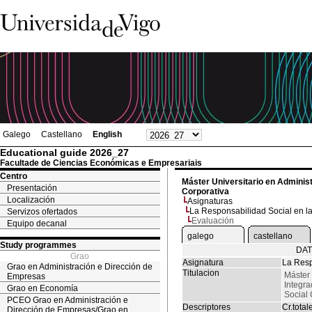
Galego
Castellano
English
Educational guide 2026_27
Facultade de Ciencias Económicas e Empresariais
Centro
Máster Universitario en Adminis
Presentación
Corporativa
Localización
Asignaturas
La Responsabilidad Social en 
Servizos ofertados
Evaluación
Equipo decanal
galego
castellano
Study programmes
DAT
Grao
Asignatura
La Resp
Grao en Administración e Dirección de
Titulacion
Máster 
Empresas
Integr
Grao en Economía
Social 
PCEO Grao en Administración e
Descriptores
Cr.total
Dirección de Empresas/Grao en