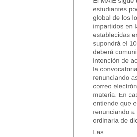
El MAiE sigue 
estudiantes po
global de los l
impartidos en l
establecidas en
supondrá el 10
deberá comunic
intención de a
la convocatoria
renunciando as
correo electrón
materia. En ca
entiende que e
renunciando a 
ordinaria de di
Las