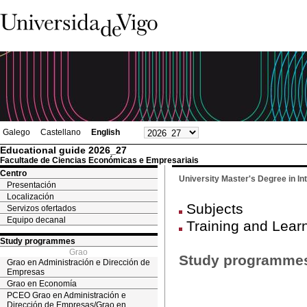
Galego
Castellano
English
Educational guide 2026_27
Facultade de Ciencias Económicas e Empresariais
Centro
University Master's Degree in I
Presentación
Localización
Subjects
Servizos ofertados
Equipo decanal
Training and Lear
Study programmes
Grao
Study programme
Grao en Administración e Dirección de
Empresas
Grao en Economía
PCEO Grao en Administración e
Dirección de Empresas/Grao en