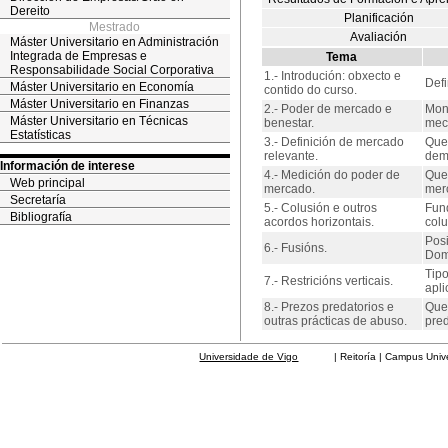
Dereito
Planificación
Mestrado
Avaliación
Máster Universitario en Administración
Integrada de Empresas e
Tema
Responsabilidade Social Corporativa
1.- Introdución: obxecto e
Defi
Máster Universitario en Economía
contido do curso.
Máster Universitario en Finanzas
2.- Poder de mercado e
Mono
Máster Universitario en Técnicas
benestar.
mec
Estatísticas
3.- Definición de mercado
Que 
relevante.
dema
Información de interese
4.- Medición do poder de
Que
Web principal
mercado.
mer
Secretaría
5.- Colusión e outros
Fund
Bibliografía
acordos horizontais.
colu
Posi
6.- Fusións.
Domi
Tipo
7.- Restricións verticais.
apli
8.- Prezos predatorios e
Que
outras prácticas de abuso.
pred
Universidade de Vigo
| Reitoría | Campus Universit