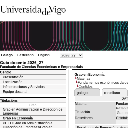
Galego
Castellano
English
Guia docente 2026_27
Facultade de Ciencias Económicas e Empresariais
Centro
Grao en Economía
Presentación
Materias
Localización
Fundamentos económicos da de
Contidos
Infraestructuras y Servicios
Equipo decanal
galego
castellano
DAT
Titulacións
Materia
Fundam
Grao
compet
Grao en Administración e Dirección de
Titulación
Grao e
Empresas
Descritores
Cr.totai
Grao en Economía
PCEO Grao en Administración e
Dirección de Empresas/Grao en
Resultados de Formación e Apre