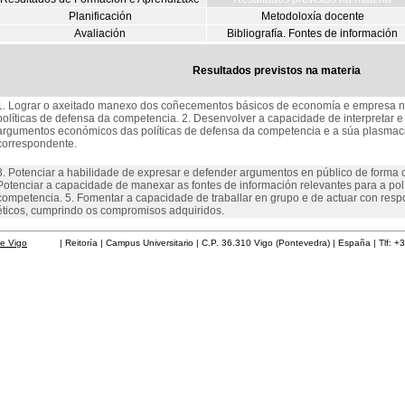
Planificación
Metodoloxía docente
Avaliación
Bibliografía. Fontes de información
Resultados previstos na materia
1. Lograr o axeitado manexo dos coñecementos básicos de economía e empresa n
políticas de defensa da competencia. 2. Desenvolver a capacidade de interpretar e 
argumentos económicos das políticas de defensa da competencia e a súa plasmaci
correspondente.
3. Potenciar a habilidade de expresar e defender argumentos en público de forma
Potenciar a capacidade de manexar as fontes de información relevantes para a pol
competencia. 5. Fomentar a capacidade de traballar en grupo e de actuar con respo
éticos, cumprindo os compromisos adquiridos.
de Vigo
| Reitoría | Campus Universitario | C.P. 36.310 Vigo (Pontevedra) | España | Tlf: +