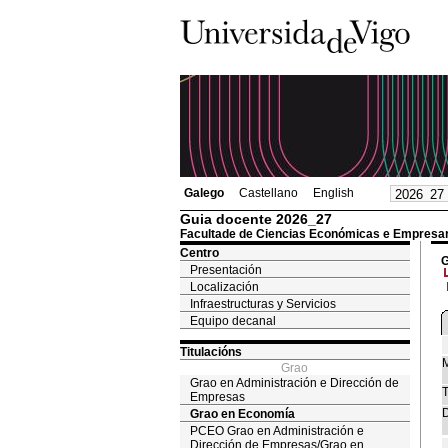
Galego
Castellano
English
Guia docente 2026_27
Facultade de Ciencias Económicas e Empresar
Centro
G
Presentación
Localización
Infraestructuras y Servicios
Equipo decanal
Titulacións
M
Grao
Grao en Administración e Dirección de
T
Empresas
D
Grao en Economía
PCEO Grao en Administración e
Dirección de Empresas/Grao en