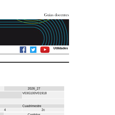
Utilidades
2026_27
V03G100V01918
Cuadrimestre
4
2c
Contidos