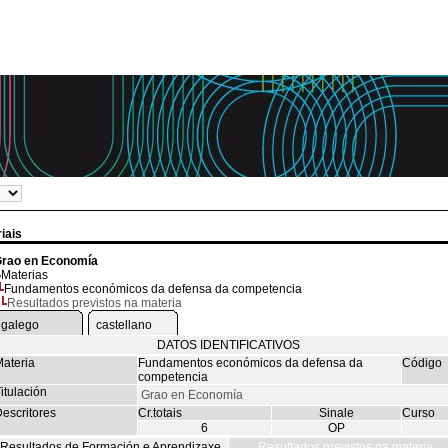
iais
rao en Economía
Materias
Fundamentos económicos da defensa da competencia
Resultados previstos na materia
galego
castellano
DATOS IDENTIFICATIVOS
ateria
Fundamentos económicos da defensa da
Código
competencia
itulación
Grao en Economía
escritores
Cr.totais
Sinale
Curso
6
OP
Resultados de Formación e Aprendizaxe
Resultados previstos na materia