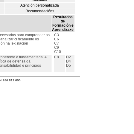
Atención personalizada
Recomendacións
Resultados
de
Formación e
Aprendizaxe
ecesarios para comprender as
C3
analizar críticamente os
C6
ón na lexislación
C7
C9
C10
 coherente e fundamentada. 4.
C8
D2
ítica de defensa da
D4
nsabilididad e principios
D5
34 986 812 000