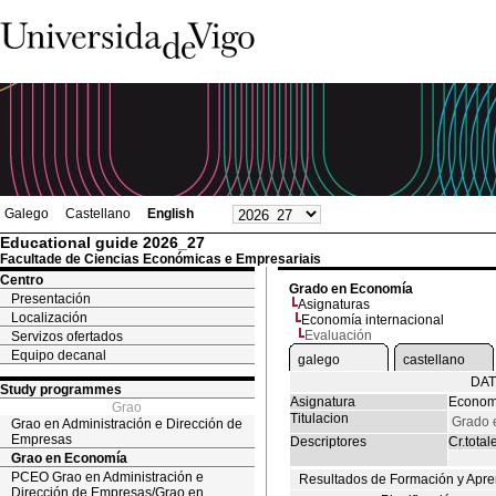
Galego
Castellano
English
Educational guide 2026_27
Facultade de Ciencias Económicas e Empresariais
Centro
Grado en Economía
Presentación
Asignaturas
Localización
Economía internacional
Evaluación
Servizos ofertados
Equipo decanal
galego
castellano
DAT
Study programmes
Asignatura
Economí
Grao
Titulacion
Grado 
Grao en Administración e Dirección de
Empresas
Descriptores
Cr.total
Grao en Economía
PCEO Grao en Administración e
Resultados de Formación y Apre
Dirección de Empresas/Grao en