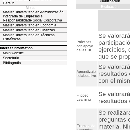
Planificación
Dereito
Evaluación
Mestrado
Máster Universitario en Administración
Integrada de Empresas e
Responsabilidade Social Corporativa
Máster Universitario en Economía
Máster Universitario en Finanzas
Se valorará
Máster Universitario en Técnicas
Estatísticas
participaci
Prácticas
con apoyo
Interest Information
ejercicios,
de las TIC
Main website
que se prop
Secretaría
Bibliografía
Se valorará
Aprendizaje
resultados 
colaborativo.
con el mis
Se valorará
Flipped
Learning
resultados 
Se realizar
preguntas o
materia. N
Examen de